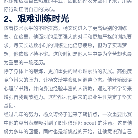
他深知这是自己热爱的事业，因此选择咬牙坚持下来，用实
际行动证明自己的决心。
2、艰难训练时光
随着技术水平的不断提高，杨文琦进入了更高级别的训练
营。在这里，他面对的是更强大的对手和更加严格的训练要
求。每天长达数小时的训练让他倍感疲惫，但为了实现梦
想，他依然坚持不懈。这段时间是他人生中最为辛苦却也最
为重要的一段经历。
除了身体上的锻炼，更加重要的是心理素质的发展。高强度
竞争带来的压力，让杨文琦学会如何调整心态。他开始阅读
心理学书籍，并向身边经验丰富的人请教，通过不断学习来
增强自我调节能力。这些都为他后来的职业生涯奠定了坚实
基础。
经过几年的努力，杨文琦终于迎来了转折点，一次重要比赛
中他的突出表现吸引到了职业俱乐部 scout 的注意。这是他
努力多年的回报，同时也是新挑战的开始，让他意识到自己