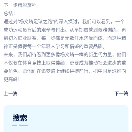
下一步精彩旅程。
总结：
通过对“杨文琦足球之路”的深入探讨，我们可以看到，一个
成功运动员背后的艰辛与付出。从早期启蒙到艰难训练，再
到初入职业联赛，每一步都是无数汗水浇灌而成，而这种精
神正是值得每一个年轻人学习和借鉴的重要品质。
未来，我们期待看到更多像杨文琦一样的新生代力量，他们
不仅要在体育竞技上取得佳绩，更要成为推动社会进步的重
要角色。愿他们在追梦路上继续拼搏前行，把中国足球推向
更高峰！
上一篇
下一篇
搜索