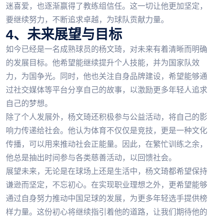
迷喜爱，也逐渐赢得了教练组信任。这一切让他更加坚定，
要继续努力，不断追求卓越，为球队贡献力量。
4、未来展望与目标
如今已经是一名成熟球员的杨文琦，对未来有着清晰而明确
的发展目标。他希望能继续提升个人技能，并为国家队效
力，为国争光。同时，他也关注自身品牌建设，希望能够通
过社交媒体等平台分享自己的故事，以激励更多年轻人追求
自己的梦想。
除了个人发展外，杨文琦还积极参与公益活动，将自己的影
响力传递给社会。他认为体育不仅仅是竞技，更是一种文化
传播，可以用来推动社会正能量。因此，在繁忙训练之余，
他总是抽出时间参与各类慈善活动，以回馈社会。
展望未来，无论是在球场上还是生活中，杨文琦都希望保持
谦逊而坚定，不忘初心。在实现职业理想之外，更希望能够
通过自身努力推动中国足球的发展，为更多年轻选手提供榜
样力量。这份初心将继续指引着他的道路，让我们期待他的