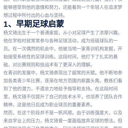
能够感受到他的激情和努力，还能看到一个年轻人在追求梦
想过程中所付出的心血与坚持。
1、早期足球启蒙
杨文琦出生于一个普通家庭，从小对足球产生了浓厚兴趣。
他在学校时就常常参与各种足球活动，成为班级球队的一
员。在一次偶然的机会中，他被当地一家青训机构发掘，开
始接受系统性的足球训练。这段时间，他打下了扎实的基
础，对比赛规则和技战术有了更深入的理解。
在青训的发展中，杨文琦表现出了超常的天赋。他不断地参
加各类青少年比赛，逐渐在地方范围内崭露头角。教练们看
到了他的潜力，不遗余力地给予指导和支持。在这段时间
里，杨文琦不仅提升了自己的技术水平，也培养了团队合作
精神，这是他日后成为职业球员的重要素养。
然而，在这个阶段并不是一帆风顺。由于训练强度大，以及
来自学业上的压力，杨文琦曾一度面临放弃足球的想法。但