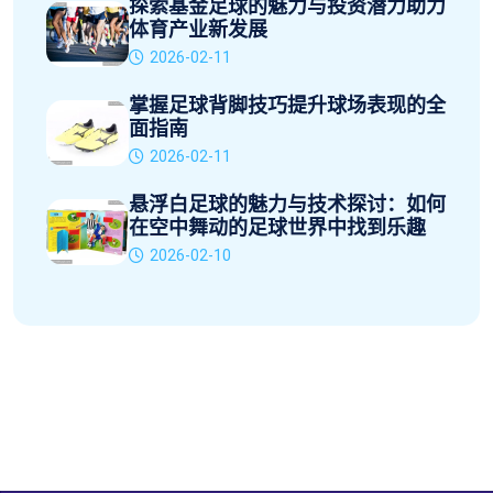
探索基金足球的魅力与投资潜力助力
体育产业新发展
2026-02-11
掌握足球背脚技巧提升球场表现的全
面指南
2026-02-11
悬浮白足球的魅力与技术探讨：如何
在空中舞动的足球世界中找到乐趣
2026-02-10