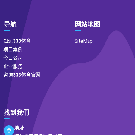
导航
网站地图
知道
333体育
SiteMap
项目案例
今日公司
企业服务
咨询
333体育官网
找到我们
地址